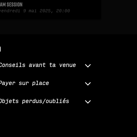
Jam Session
vendredi 9 mai 2025, 20:00
q
Conseils avant ta venue
Payer sur place
Objets perdus/oubliés
Des suggestions ?