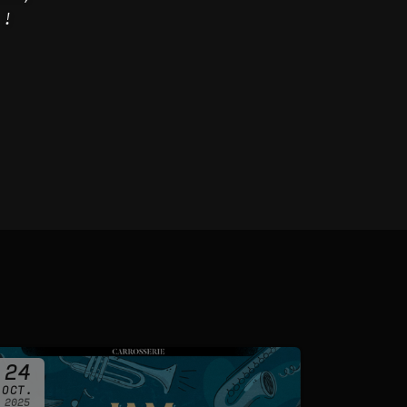
 !
24
OCT.
2025