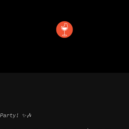
 & MANGER
DÉCOUVRIR
PRIVATISATION & RÉS
Party! ✨🎶