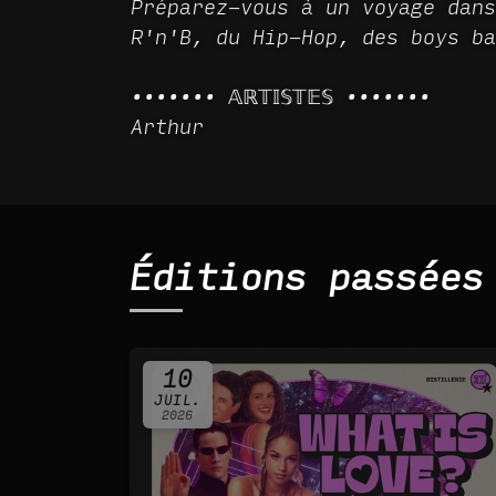
Préparez-vous à un voyage dans
R'n'B, du Hip-Hop, des boys ba
••••••• 𝔸ℝ𝕋𝕀𝕊𝕋𝔼𝕊 •••••••
Arthur
Éditions passées
10
JUIL.
2026