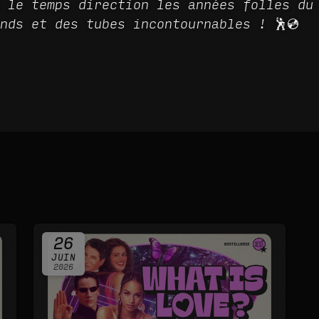
 le temps direction les années folles du
nds et des tubes incontournables ! 🕺💿
26
JUIN
2026