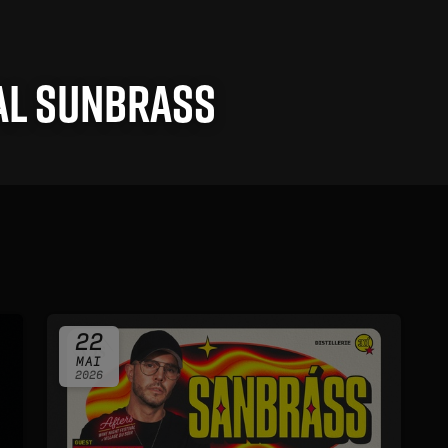
val Sunbrass
22
MAI
2026