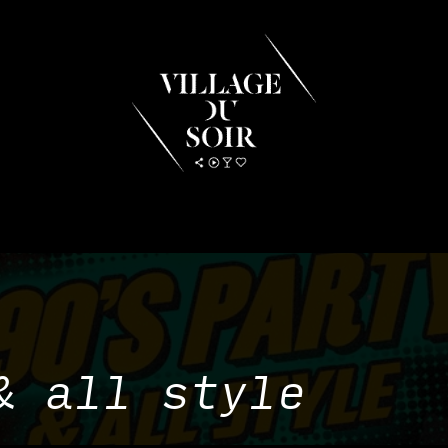
 & MANGER
DÉCOUVRIR
PRIVATISATION & RÉS
& all style