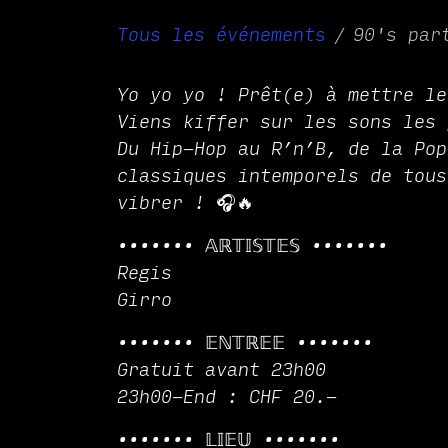
Tous les événements
90's par
Yo yo yo ! Prêt(e) à mettre le
Viens kiffer sur les sons les 
Du Hip-Hop au R’n’B, de la Pop
classiques intemporels de tous
vibrer ! 🎧🔥
••••••• 𝔸ℝ𝕋𝕀𝕊𝕋𝔼𝕊 •••••••
Regis
Girro
••••••• 𝔼ℕ𝕋ℝ𝔼𝔼 •••••••
Gratuit avant 23h00
23h00-End : CHF 20.-
••••••• 𝕃𝕀𝔼𝕌 •••••••