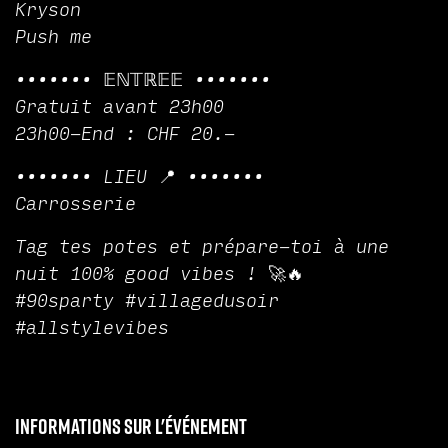
Kryson
Push me
••••••• 𝔼ℕ𝕋ℝ𝔼𝔼 •••••••
Gratuit avant 23h00
23h00-End : CHF 20.-
••••••• LIEU 📍 •••••••
Carrosserie
Tag tes potes et prépare-toi à une
nuit 100% good vibes ! 🚀🔥
#90sparty #villagedusoir
#allstylevibes
Informations sur l'événement