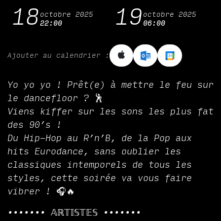
18
19
octobre 2025
octobre 2025
22:00
06:00
Ajouter au calendrier :
Yo yo yo ! Prêt(e) à mettre le feu sur
le dancefloor ? 🕺
Viens kiffer sur les sons les plus fat
des 90’s !
Du Hip-Hop au R’n’B, de la Pop aux
hits Eurodance, sans oublier les
classiques intemporels de tous les
styles, cette soirée va vous faire
vibrer ! 🎧🔥
••••••• 𝔸ℝ𝕋𝕀𝕊𝕋𝔼𝕊 •••••••