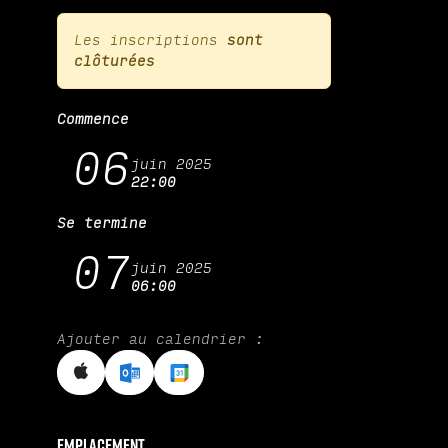
Les inscriptions
sont
clôturées
Commence
06
juin 2025
22:00
Se termine
07
juin 2025
06:00
Ajouter au calendrier :
Emplacement