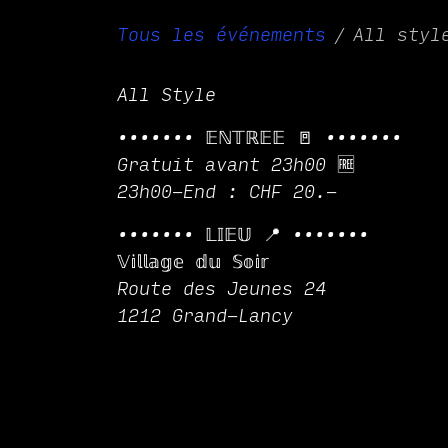
Tous les événements
All styl
All Style
••••••• 𝔼ℕ𝕋ℝ𝔼𝔼 🚪 •••••••
Gratuit avant 23h00 🆓
23h00-End : CHF 20.-
••••••• 𝕃𝕀𝔼𝕌 📍 •••••••
𝕍𝕚𝕝𝕝𝕒𝕘𝕖 𝕕𝕦 𝕊𝕠𝕚𝕣
Route des Jeunes 24
1212 Grand-Lancy