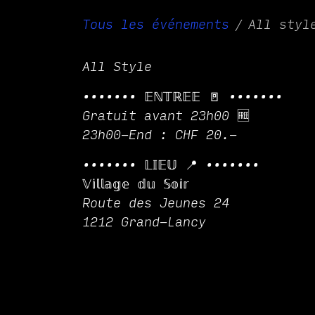
Tous les événements
All styl
All Style
••••••• 𝔼ℕ𝕋ℝ𝔼𝔼 🚪 •••••••
Gratuit avant 23h00 🆓
23h00-End : CHF 20.-
••••••• 𝕃𝕀𝔼𝕌 📍 •••••••
𝕍𝕚𝕝𝕝𝕒𝕘𝕖 𝕕𝕦 𝕊𝕠𝕚𝕣
Route des Jeunes 24
1212 Grand-Lancy