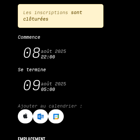
Les inscriptions
sont
clôturées
Commence
08
août 2025
22:00
Se termine
09
août 2025
05:00
Ajouter au calendrier :
Emplacement