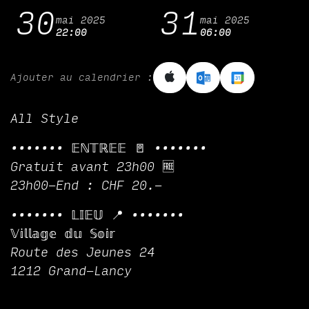
30
31
mai 2025
mai 2025
22:00
06:00
Ajouter au calendrier :
All Style
••••••• 𝔼ℕ𝕋ℝ𝔼𝔼 🚪 •••••••
Gratuit avant 23h00 🆓
23h00-End : CHF 20.-
••••••• 𝕃𝕀𝔼𝕌 📍 •••••••
𝕍𝕚𝕝𝕝𝕒𝕘𝕖 𝕕𝕦 𝕊𝕠𝕚𝕣
Route des Jeunes 24
1212 Grand-Lancy