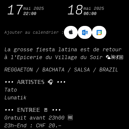
17
18
mai 2025
mai 2025
22:00
06:00
Ajouter au calendrier :
La grosse fiesta latina est de retour
à l'Epicerie du Village du Soir 🦜🌺💃🏼
REGGAETON / BACHATA / SALSA / BRAZIL
••• 𝔸ℝ𝕋𝕀𝕊𝕋𝔼𝕊 🎧 •••
Tato
Lunatik
••• 𝔼ℕ𝕋ℝ𝔼𝔼 🚪 •••
Gratuit avant 23h00 🆓
23h-End : CHF 20.-