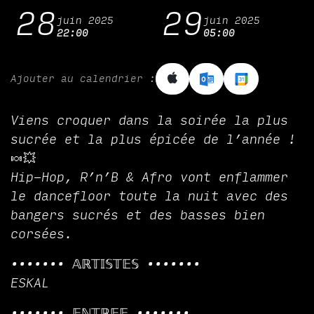
28
29
juin 2025
juin 2025
22:00
05:00
Ajouter au calendrier :
Viens croquer dans la soirée la plus
sucrée et la plus épicée de l’année !
🍬💥
Hip-Hop, R’n’B & Afro vont enflammer
le dancefloor toute la nuit avec des
bangers sucrés et des basses bien
corsées.
••••••• 𝔸ℝ𝕋𝕀𝕊𝕋𝔼𝕊 •••••••
ESKAL
••••••• 𝔼ℕ𝕋ℝ𝔼𝔼 •••••••