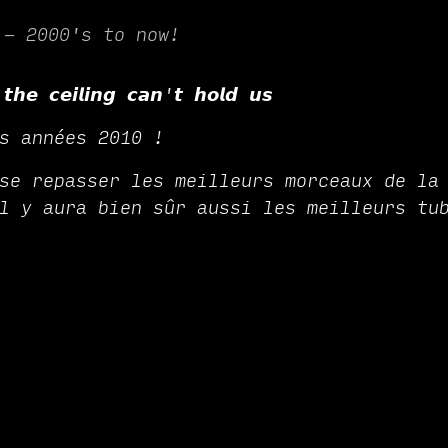
 - 2000's to now!
𝙝𝙚 𝙘𝙚𝙞𝙡𝙞𝙣𝙜 𝙘𝙖𝙣'𝙩 𝙝𝙤𝙡𝙙 𝙪𝙨
s années 2010 !
se repasser les meilleurs morceaux de la
l y aura bien sûr aussi les meilleurs tu