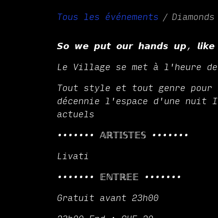
Tous les événements
Diamonds
𝙎𝙤 𝙬𝙚 𝙥𝙪𝙩 𝙤𝙪𝙧 𝙝𝙖𝙣𝙙𝙨 𝙪𝙥, 𝙡𝙞𝙠𝙚 𝙩
Le Village se met à l'heure de
Tout style et tout genre pour 
décennie l'espace d'une nuit I
actuels
••••••• 𝔸ℝ𝕋𝕀𝕊𝕋𝔼𝕊 •••••••
Livati
••••••• 𝔼ℕ𝕋ℝ𝔼𝔼 •••••••
Gratuit avant 23h00