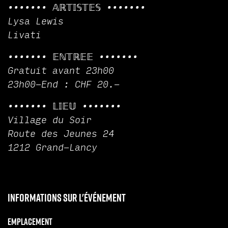
••••••• 𝔸ℝ𝕋𝕀𝕊𝕋𝔼𝕊 •••••••
Lysa Lewis
Livati
••••••• 𝔼ℕ𝕋ℝ𝔼𝔼 •••••••
Gratuit avant 23h00
23h00-End : CHF 20.-
••••••• 𝕃𝕀𝔼𝕌 •••••••
Village du Soir
Route des Jeunes 24
1212 Grand-Lancy
Informations sur l'événement
Emplacement