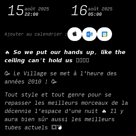
15
16
août 2025
août 2025
22:00
05:00
Ajouter au calendrier :
🔥 𝙎𝙤 𝙬𝙚 𝙥𝙪𝙩 𝙤𝙪𝙧 𝙝𝙖𝙣𝙙𝙨 𝙪𝙥, 𝙡𝙞𝙠𝙚 𝙩𝙝𝙚
𝙘𝙚𝙞𝙡𝙞𝙣𝙜 𝙘𝙖𝙣'𝙩 𝙝𝙤𝙡𝙙 𝙪𝙨 ✋🏻🤚🏻
🥳 Le Village se met à l'heure des
années 2010 ! 🥳
Tout style et tout genre pour se
repasser les meilleurs morceaux de la
décennie l'espace d'une nuit 🔥 Il y
aura bien sûr aussi les meilleurs
tubes actuels 💥💣