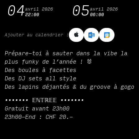
04
05
avril 2026
avril 2026
22:00
06:00
Ajouter au calendrier :
Prépare-toi à sauter dans la vibe la
plus funky de l’année ! 🐰
Des boules à facettes
Des DJ sets all style
Des lapins déjantés & du groove à gogo
••••••• 𝔼ℕ𝕋ℝ𝔼𝔼 •••••••
Gratuit avant 23h00
23h00-End : CHF 20.-