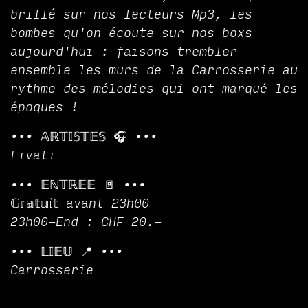
brillé sur nos lecteurs Mp3, les
bombes qu'on écoute sur nos boxs
aujourd'hui : faisons trembler
ensemble les murs de la Carrosserie au
rythme des mélodies qui ont marqué les
époques !
••• 𝔸ℝ𝕋𝕀𝕊𝕋𝔼𝕊 🎧 •••
Livati
••• 𝔼ℕ𝕋ℝ𝔼𝔼 🚪 •••
𝔾𝕣𝕒𝕥𝕦𝕚𝕥 avant 23h00
23h00-End : CHF 20.-
••• 𝕃𝕀𝔼𝕌 📍 •••
Carrosserie