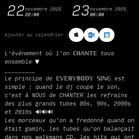
22
23
novembre 2025
novembre 2025
22:00
06:00
Ajouter au calendrier :
L'événement où l'on ℂℍ𝔸ℕ𝕋𝔼 tous
ensemble ♥
_________
Le principe de 𝔼𝕍𝔼ℝ𝕐𝔹𝕆𝔻𝕐 𝕊𝕀ℕ𝔾 est
simple : quand le dj coupe le son,
c'est à NOUS de CHANTER les refrains
des plus grands tubes 80s, 90s, 2000s
et 2010s 🔊🔊🔊
Les morceaux qu'on a fredonné quand on
était gamin, les tubes qu'on balançait
dans nos walkmans CD, les hits qui ont