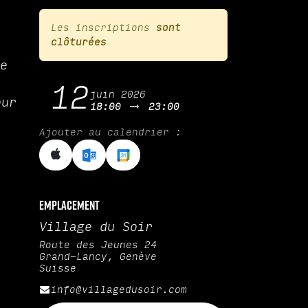
Les inscriptions
sont
clôturées
de
12
juin 2026
our
18:00
23:00
Ajouter au calendrier :
Emplacement
Village du Soir
Route des Jeunes 24
Grand-Lancy, Genève
Suisse
info@villagedusoir.com