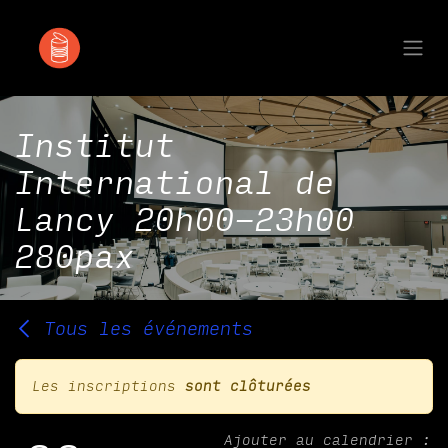
Se rendre au contenu
Institut
International de
Lancy 20h00-23h00
280pax
Tous les événements
Les inscriptions
sont clôturées
Ajouter au calendrier :