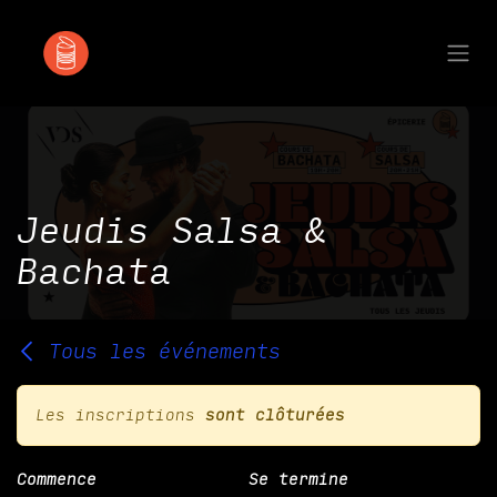
Se rendre au contenu
Jeudis Salsa &
Bachata
Tous les événements
Les inscriptions
sont clôturées
Commence
Se termine