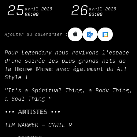
25
26
avril 2026
avril 2026
22:00
06:00
Ajouter au calendrier :
Pour Legendary nous revivons l'espace
d'une soirée les plus grands hits de
la ℍ𝕠𝕦𝕤𝕖 𝕄𝕦𝕤𝕚𝕔 avec également du All
Style !
"It's a Spiritual Thing, a Body Thing,
a Soul Thing "
••• 𝔸ℝ𝕋𝕀𝕊𝕋𝔼𝕊 •••
TIM WARMER - CYRIL R