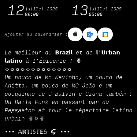
12
13
juillet 2025
juillet 2025
22:00
05:00
Ajouter au calendrier :
Le meilleur du 𝗕𝗿𝗮𝘇𝗶𝗹 et de 𝗹'𝗨𝗿𝗯𝗮𝗻
𝗹𝗮𝘁𝗶𝗻𝗼 à l’Épicerie ! 🍍
☼☼☼☼☼☼☼☼☼☼☼☼☼
Um pouco de Mc Kevinho, um pouco de
Anitta, um pouco de MC João e um
pouquinho de J Balvin e Ozuna também !
Du Baile Funk en passant par du
Reggaeton et tout le répertoire latino
urbain 🌞🌞🌞
••• 𝔸ℝ𝕋𝕀𝕊𝕋𝔼𝕊 🎧 •••