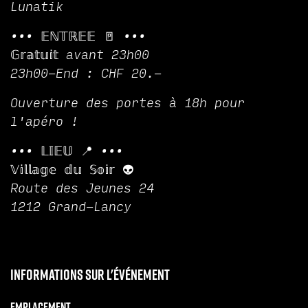
Lunatik
••• 𝔼ℕ𝕋ℝ𝔼𝔼 🚪 •••
𝔾𝕣𝕒𝕥𝕦𝕚𝕥 avant 23h00
23h00-End : CHF 20.-
Ouverture des portes à 18h pour
l'apéro !
••• 𝕃𝕀𝔼𝕌 📍 •••
𝕍𝕚𝕝𝕝𝕒𝕘𝕖 𝕕𝕦 𝕊𝕠𝕚𝕣 👽
Route des Jeunes 24
1212 Grand-Lancy
Informations sur l'événement
Emplacement