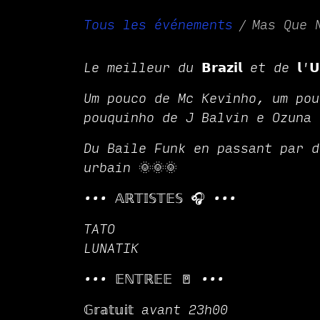
Tous les événements
Mas Que 
Le meilleur du 𝗕𝗿𝗮𝘇𝗶𝗹 et de 𝗹'𝗨
Um pouco de Mc Kevinho, um pou
pouquinho de J Balvin e Ozuna 
Du Baile Funk en passant par d
urbain 🌞🌞🌞
••• 𝔸ℝ𝕋𝕀𝕊𝕋𝔼𝕊 🎧 •••
TATO
LUNATIK
••• 𝔼ℕ𝕋ℝ𝔼𝔼 🚪 •••
𝔾𝕣𝕒𝕥𝕦𝕚𝕥 avant 23h00