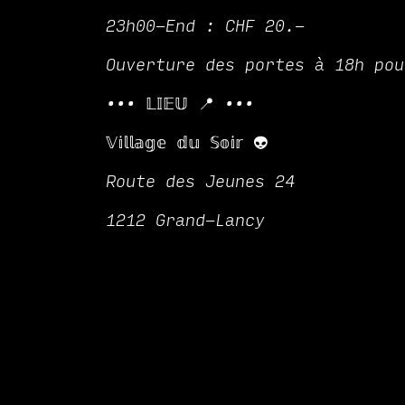
23h00-End : CHF 20.-
Ouverture des portes à 18h pou
••• 𝕃𝕀𝔼𝕌 📍 •••
𝕍𝕚𝕝𝕝𝕒𝕘𝕖 𝕕𝕦 𝕊𝕠𝕚𝕣 👽
Route des Jeunes 24
1212 Grand-Lancy