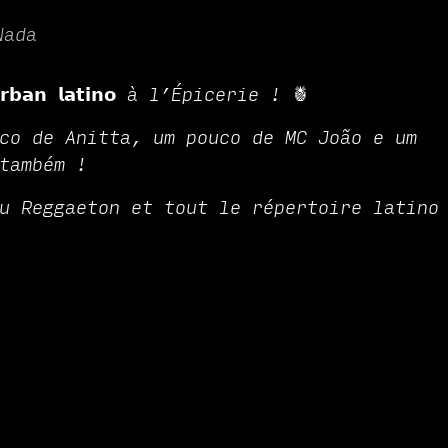
Nada
𝗯𝗮𝗻 𝗹𝗮𝘁𝗶𝗻𝗼 à l’Épicerie ! 🍍
co de Anitta, um pouco de MC João e um
também !
u Reggaeton et tout le répertoire latino