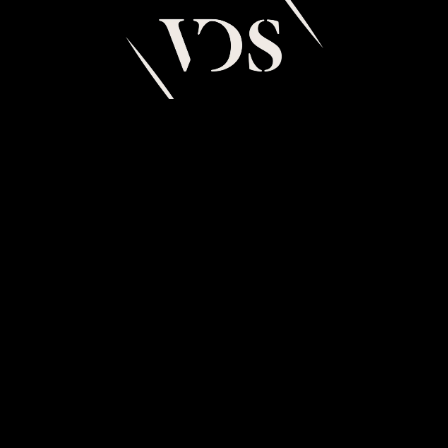
BIENVENUE AU VILLAGE
DU SOIR,
TEMPLE DE LA CULTURE
ET DES SOIRÉES À GENÈVE.
Contact & infos
Contacter le Village
Se rendre au Village