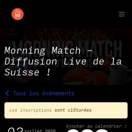
Se rendre au contenu
Morning Match -
Diffusion Live de la
Suisse !
Tous les événements
Les inscriptions
sont clôturées
Ajouter au calendrier :
juillet 2026