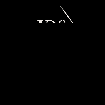
BIENVENUE AU VILLAGE
DU SOIR,
TEMPLE DE LA CULTURE
ET DES SOIRÉES À GENÈVE.
Contact & infos
Contacter le Village