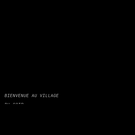
BIENVENUE AU VILLAGE
DU SOIR,
TEMPLE DE LA CULTURE
ET DES SOIRÉES À GENÈVE.