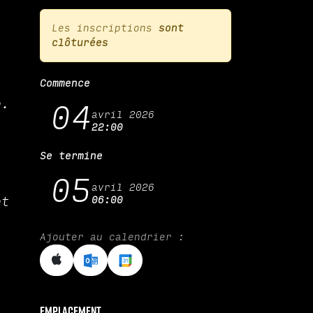
Les inscriptions
sont
clôturées
Commence
e.
04
avril 2026
22:00
Se termine
05
avril 2026
et
06:00
Ajouter au calendrier :
Emplacement