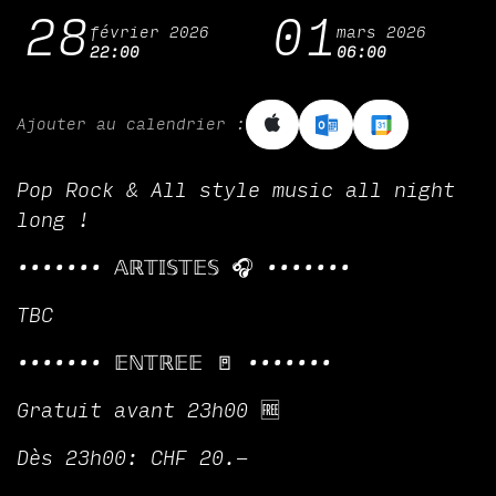
28
01
février 2026
mars 2026
22:00
06:00
Ajouter au calendrier :
Pop Rock & All style music all night
long !
••••••• 𝔸ℝ𝕋𝕀𝕊𝕋𝔼𝕊 🎧 •••••••
TBC
••••••• 𝔼ℕ𝕋ℝ𝔼𝔼 🚪 •••••••
Gratuit avant 23h00 🆓
Dès 23h00: CHF 20.-