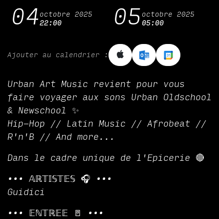
04
05
octobre 2025
octobre 2025
22:00
05:00
Ajouter au calendrier :
Urban Art Music revient pour vous
faire voyager aux sons Urban Oldschool
& Newschool ✨
Hip-Hop // Latin Music // Afrobeat //
R'n'B // And more...
Dans le cadre unique de l'Epicerie 🔴
••• 𝔸ℝ𝕋𝕀𝕊𝕋𝔼𝕊 🎧 •••
Guidici
••• 𝔼ℕ𝕋ℝ𝔼𝔼 🚪 •••