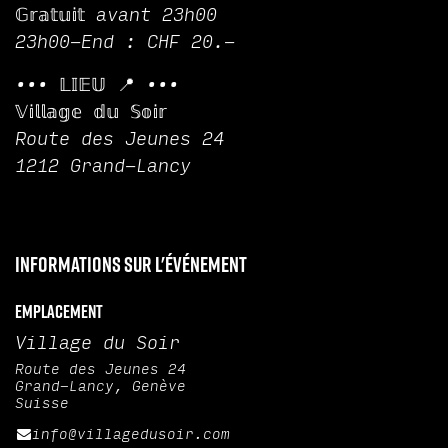
𝔾𝕣𝕒𝕥𝕦𝕚𝕥 avant 23h00
23h00-End : CHF 20.-
••• 𝕃𝕀𝔼𝕌 📍 •••
𝕍𝕚𝕝𝕝𝕒𝕘𝕖 𝕕𝕦 𝕊𝕠𝕚𝕣
Route des Jeunes 24
1212 Grand-Lancy
Informations sur l'événement
Emplacement
Village du Soir
Route des Jeunes 24
Grand-Lancy, Genève
Suisse
info@villagedusoir.com