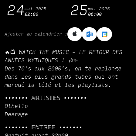
24
25
mai 2025
mai 2025
22:00
06:00
Ajouter au calendrier :
🔥📺 WATCH THE MUSIC – LE RETOUR DES
ANNÉES MYTHIQUES ! 🎶✨
Des 70’s aux 2000’s, on te replonge
dans les plus grands tubes qui ont
marqué la télé et les playlists.
••••••• 𝔸ℝ𝕋𝕀𝕊𝕋𝔼𝕊 •••••••
Othello
Deerage
••••••• 𝔼ℕ𝕋ℝ𝔼𝔼 •••••••
Gratuit avant 23h00