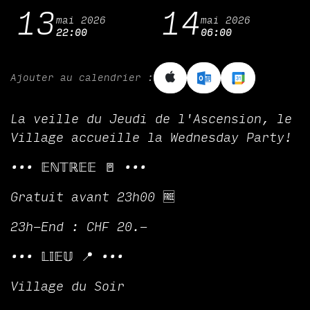
13
14
mai 2026
mai 2026
22:00
06:00
Ajouter au calendrier :
La veille du Jeudi de l'Ascension, le
Village accueille la Wednesday Party!
••• 𝔼ℕ𝕋ℝ𝔼𝔼 🚪 •••
Gratuit avant 23h00 🆓
23h-End : CHF 20.-
••• 𝕃𝕀𝔼𝕌 📍 •••
Village du Soir