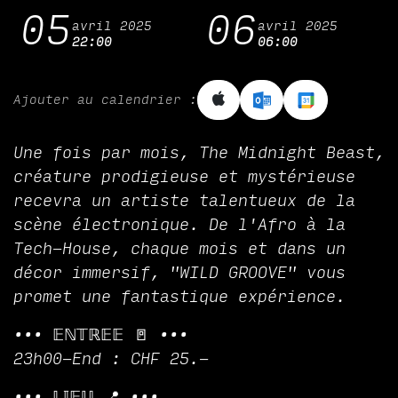
05
06
avril 2025
avril 2025
22:00
06:00
Ajouter au calendrier :
Une fois par mois, The Midnight Beast,
créature prodigieuse et mystérieuse
recevra un artiste talentueux de la
scène électronique. De l'Afro à la
Tech-House, chaque mois et dans un
décor immersif, "WILD GROOVE" vous
promet une fantastique expérience.
••• 𝔼ℕ𝕋ℝ𝔼𝔼 🚪 •••
23h00-End : CHF 25.-
••• 𝕃𝕀𝔼𝕌 📍 •••