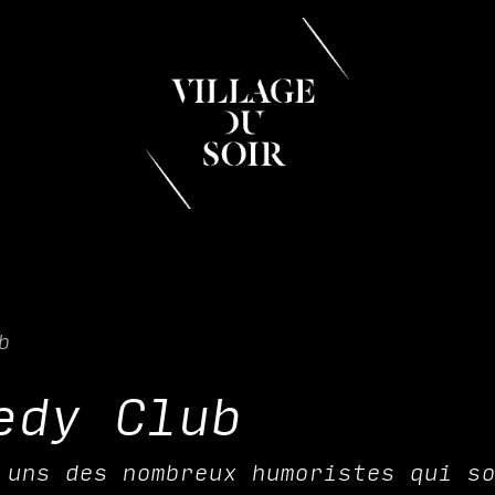
 & MANGER
DÉCOUVRIR
PRIVATISATION & RÉS
b
edy Club
 uns des nombreux humoristes qui s