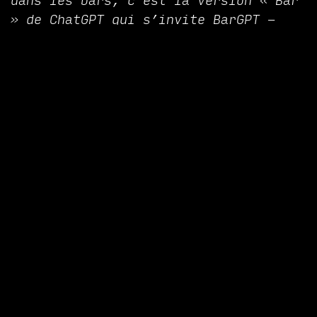
dans les bars, c’est la version « Bar
» de ChatGPT qui s’invite BarGPT -
pour générer des idées de noms de
cocktails ou des recettes innovantes
et/ou « tendance ». Sur la base d’un
brief (type de cocktail souhaité ou
question sur le cocktail le plus «
hype » du moment par exemple), BarGPT
va proposer une recette, liste
d’ingrédients aux étapes de
réalisation, jusqu’à la création d’une
photo du résultat escompté. Au vu du
succès d’utilisation, une version
payante est désormais proposée avec un
nombre de cocktails illimité.
Autre outil concurrent, BoozyBlend,