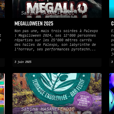
Sabina HASANEFENDIC
Megalloween 2025
C
Non pas une, mais trois soirées à Palexpo
E
t
! Megalloween 2024, ses 12'000 personnes
n
e
réparties sur les 25’000 mètres carrés
p
des halles de Palexpo, son labyrinthe de
s
l’horreur, ses performances pyrotechn...
p
j
3 juin 2025
3
Sabina HASANEFENDIC