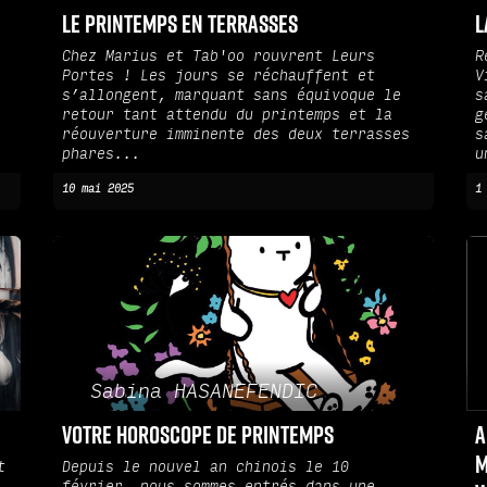
Le Printemps en Terrasses
L
Chez Marius et Tab'oo rouvrent Leurs
R
Portes ! Les jours se réchauffent et
V
s’allongent, marquant sans équivoque le
s
retour tant attendu du printemps et la
g
réouverture imminente des deux terrasses
s
phares...
u
10 mai 2025
1
Sabina HASANEFENDIC
Votre horoscope de Printemps
A
M
t
Depuis le nouvel an chinois le 10