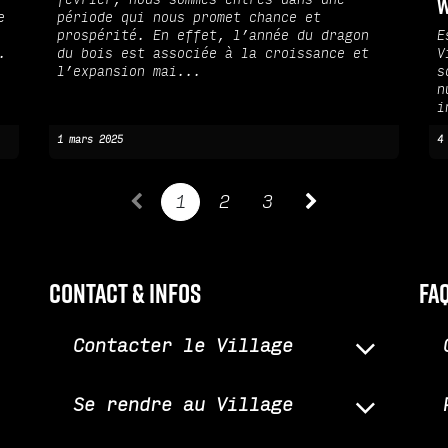
février, nous sommes entrés dans une
W
e
période qui nous promet chance et
prospérité. En effet, l’année du dragon
E
.
du bois est associée à la croissance et
V
l’expansion mai...
s
n
i
1 mars 2025
4
1
2
3
Contact & infos
fa
Contacter le Village
Se rendre au Village