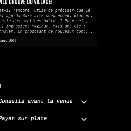
ild Groove du Village!
st-il (encore) utile de préciser que le
illage du Soir aime surprendre, étonner,
ortir des sentiers battus ? Pour cela,
ul ingrédient magique, mais une clé :
nnover. En proposant de nouveaux conc...
 nov. 2024
q
Conseils avant ta venue
Payer sur place