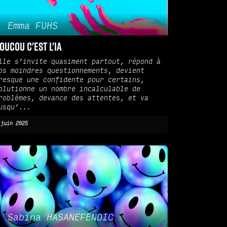
Emma FUHS
oucou c'est l'ia
lle s’invite quasiment partout, répond à
os moindres questionnements, devient
resque une confidente pour certains,
olutionne un nombre incalculable de
roblèmes, devance des attentes, et va
usqu’...
 juin 2025
Sabina HASANEFENDIC