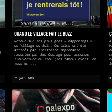
Sabina HASANEFENDIC
Quand le Village fait le Buzz
Ç
Retour sur les plus gros « happenings »
À
du Village du Soir. Certains ont été
M
attirés par l’histoire improbable
d
e
racontée par Seb Courage pour annoncer
n
l’ouverture du lieu (les fameux ovnis, on
d
vous en ...
l
18 juil. 2025
3