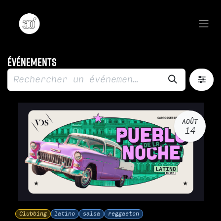
Se rendre au contenu
Événements
AOÛT
14
Clubbing
latino
salsa
reggaeton