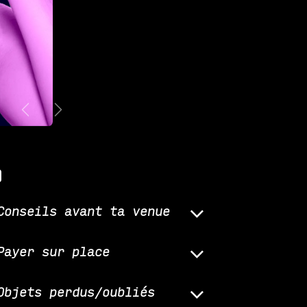
Précédent
Suivant
q
Conseils avant ta venue
Payer sur place
Objets perdus/oubliés